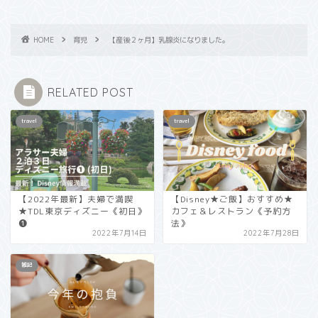
HOME
育児
【産後２ヶ月】乳腺炎になりました。
RELATED POST
travel
travel
【2022年最新】夫婦で満喫
【Disney★ご飯】おすすめ★
★TDL東京ディズニー《初日》
カフェ＆レストラン《予約方
❶
法》
2022年7月14日
2022年7月28日
雑記