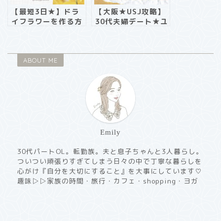
【最短3日★】ドラ
【大阪★USJ攻略】
イフラワーを作る方
30代夫婦デート★ユ
法
ニバ満喫《エクスプ
レスパス使用》
ABOUT ME
Emily
30代パートOL。転勤族。夫と息子ちゃんと3人暮らし。
ついつい頑張りすぎてしまう日々の中で丁寧な暮らしを
心がけ『自分を大切にすること』を大事にしています♡
趣味▷▷家族の時間・旅行・カフェ・shopping・ヨガ