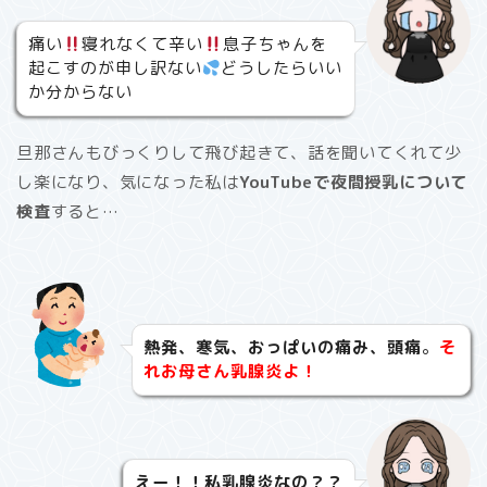
痛い
寝れなくて辛い
息子ちゃんを
起こすのが申し訳ない
どうしたらいい
か分からない
旦那さんもびっくりして飛び起きて、話を聞いてくれて少
し楽になり、気になった私は
YouTubeで夜間授乳について
検査
すると…
熱発、寒気、おっぱいの痛み、頭痛
。
そ
れお母さん乳腺炎よ！
えー！！私乳腺炎なの？？