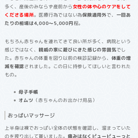
多く、産後のみならず産前から
女性の体や心のケアをして
くださる場所
。医療行為ではない為
保険適用外
で、
一回あ
たりの相場は4,000〜5,000円
程。
もちろん赤ちゃんを連れてきて良い所が多く、病院という
感じではなく、
親戚の家に遊びにきた感じの雰囲気
でし
た。赤ちゃんの体重を図り以前の検診記録から、
体重の増
減を確認
されました。この日に持参してほしいと言われた
もの。
母子手帳
オムツ
（赤ちゃんのお出かけ用品）
おっぱいマッサージ
上半身は裸でおっぱい全体の状態を確認し、溜まっていた
のを搾り出して貰いました。
痛みはなくピューピューっと