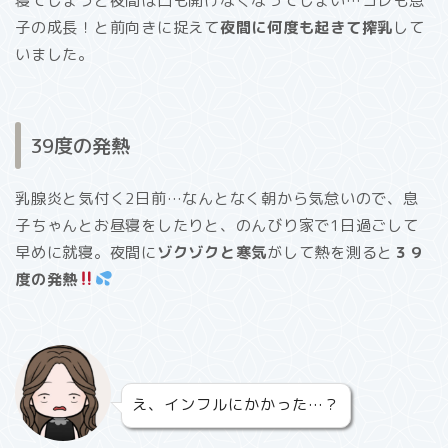
寝てしまうと夜間は口も開けなくなってしまい…コレも息
子の成長！と前向きに捉えて
夜間に何度も起きて搾乳
して
いました。
39度の発熱
乳腺炎と気付く2日前…なんとなく朝から気怠いので、息
子ちゃんとお昼寝をしたりと、のんびり家で1日過ごして
早めに就寝。夜間に
ゾクゾクと寒気
がして熱を測ると
３９
度の発熱
え、インフルにかかった…？