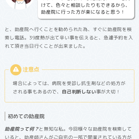
けて、色々と相談したりもできるから、
助産院に行った方が楽になると思う！
と、助産院へ行くことを勧められた為、すぐに助産院を検
索し電話。39度熱が出て辛い事を伝えると、急遽予約を入
れて頂き当日行くことが出来ました。
場合によっては、病院を受診し抗生剤などの処方が
される事もあるので、
自己判断しない
事が大切！
初めての助産院
助産院って何？
と無知な私。今回様々な助産院を検索して
いると、助産師さんがご自宅の一部で開業されている方が