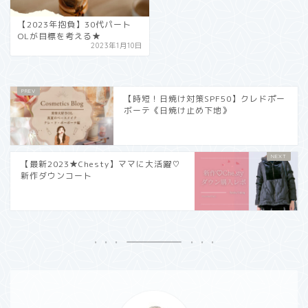
【2023年抱負】30代パート
OLが目標を考える★
2023年1月10日
【時短！日焼け対策SPF50】クレドポー
ボーテ《日焼け止め下地》
【最新2023★Chesty】ママに大活躍♡
新作ダウンコート