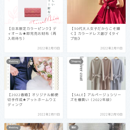
【日本限定カラーピンク】デ
【30代大人女子だからこそ輝
ィオール★即完売お財布（再
く】カラードレス選び《タイ
入荷待ち）
プ別》
2022年2月13日
2022年2月11日
Wedding
Shopping
【2022春婚】オリジナル郵便
【SALE】アルページュシリー
切手作成★アットホームウエ
ズを爆買い（2022年版）
ディング
2022年2月11日
2022年2月10日
Wedding
雑記