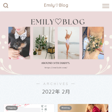
Emily♡Blog
― ARCHIVES ―
2022年 2月
Shopping
Wedding