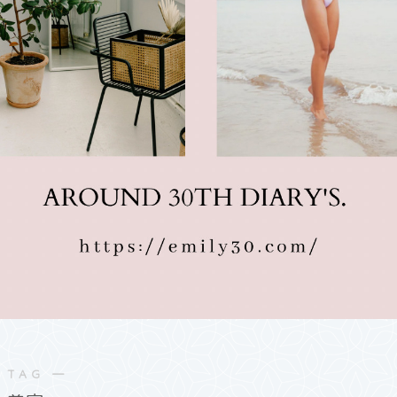
 TAG ―