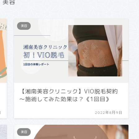
美容
美容
【湘南美容クリニック】VIO脱毛契約
～施術してみた効果は？《1回目》
日
2022年8月9日
美容