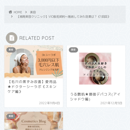
HOME
美容
【湘南美容クリニック】VIO脱毛契約～施術してみた効果は？《1回目》
RELATED POST
美容
美容
【毛穴の黒ずみ改善】愛用品
★ドクターシーラボ《スキン
ケア編》
うる艶肌★最強デパコス(アイ
シャドウ編)
2022年9月4日
2021年12月5日
美容