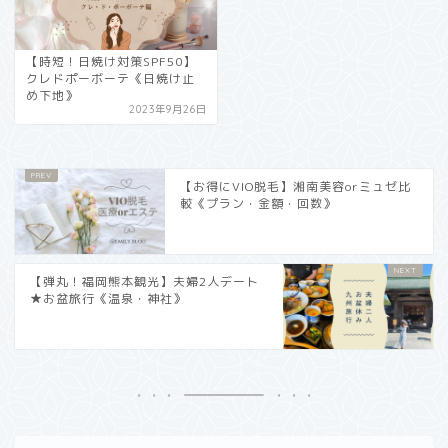
【時短！日焼け対策SPF50】
クレドポーボーテ《日焼け止
め下地》
2023年9月26日
【お得にVIO脱毛】湘南美容orミュゼ比
較《プラン・金額・回数》
【弾丸！福岡熊本観光】夫婦2人デート
★お盆旅行《温泉・神社》