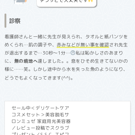
チラッとで大丈夫です
診察
看護師さんと一緒に先生が見えられ、タオルと紙パンツを
めくられ…肌の調子や、
赤みなどが無い事を確認
され先生
が退出するまで…30秒〜1分…
私は恥かしさのあまり
に、
無の境地へ
達しました。。息をひそめ生きてないかの
様に……笑。しかし途中から水を失った魚のようになり、
どうでもよくなってきます(^^)。
セール中＜デリケートケア
コスメセット＞美容脱毛サ
ロンミュゼ 家庭用光美容器
／レビュー投稿でスクラブ
プレゼント／S.S.C. エピフ