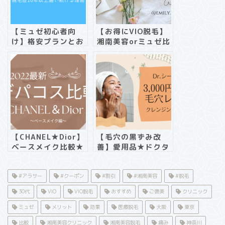
【ミュゼ初心者向
【お得にVIO脱毛】
け】格安プランとお
湘南美容orミュゼ比
得の裏側！《勧誘・
較《プラン・金額・
効果？》
回数》
【CHANEL★Dior】
【毛穴の黒ずみ改
ベースメイク比較★
善】愛用品★ドクタ
紫外線対策
ーシーラボ《スキン
ケア編》
#アラサー
#クーポン
#割引
#湘南美容
#脱毛
30代
VIO
VIO脱毛
おすすめ
ご褒美
クリニック
ミュゼ
メリット
効果
医療脱毛
大阪
東京
比較
湘南美容クリニック
湘南美容脱毛
痛み
神奈川