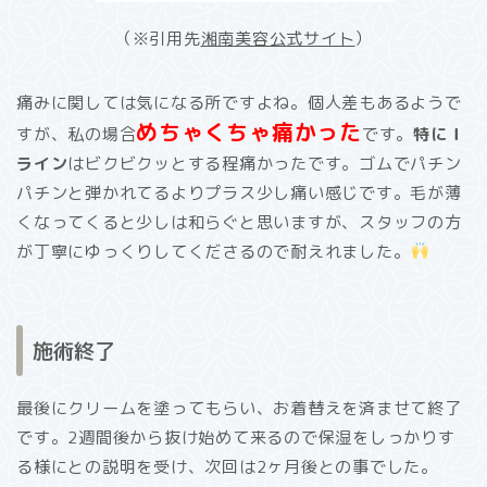
（※引用先
湘南美容公式サイト
）
痛みに関しては気になる所ですよね。個人差もあるようで
めちゃくちゃ痛かった
すが、私の場合
です。
特にＩ
ライン
はビクビクッとする程痛かったです。ゴムでパチン
パチンと弾かれてるよりプラス少し痛い感じです。毛が薄
くなってくると少しは和らぐと思いますが、スタッフの方
が丁寧にゆっくりしてくださるので耐えれました。
施術終了
最後にクリームを塗ってもらい、お着替えを済ませて終了
です。2週間後から抜け始めて来るので保湿をしっかりす
る様にとの説明を受け、次回は2ヶ月後との事でした。